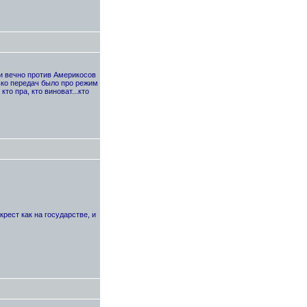
ми вечно против Америкосов
лько передач было про режим
то пра, кто виноват...кто
крест как на государстве, и