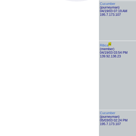
Cucumber
(journeyman)
04/19/03 07:19 AM
195.7.173.107
Ribca
(member)
04/19/03 03:54 PM
139.92.138.23
Cucumber
(journeyman)
05/03/03 02:24 PM
195.7.173.107