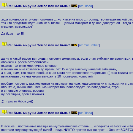
Re: Быть миру на Земле или не быть?
[
re: Ribca
]
.мда пришлось и голову поломать ... хотя все на лицо ... господство американской рас
так что придется ждать новых вылазок ...(таким макаром и до нас доберуться - тогда 
мерзких америкозов)
Да будет так !!!
Re: Быть миру на Земле или не быть?
[
re: Cucumber
]
да ну о какой рассе ты гришь, помоему америкосы, если счас зубками не вцепяться, 
обричены. расса потребителей
скажем так енто мое личное мнение
и лично как мне козалась до ирака, лет 15 и про америку началиб забывать,
а счас, хмм, кто знает, вообще счас както чет непонятное твариться :(( еще телика нет
выискивать , на чат чтоли выложить 10 последних новостей
вообще помоему, даж несматря на вылозку, на ирак, еще долека ни с ираком, ни с с
нпонятно, лично мне , весьма интерестно, понаблюдать за поведением, стран
и в первую очередь, россии
ну поглядим, время покажет
:))) просто Ribca ;о)))
Re: Быть миру на Земле или не быть?
[
re: Ribca
]
И все же .. постоянные наезды на мусульманские страны ... и подкаты на Россию и Ки
все таки годсподствующей силой .. ведь НИКТО против них не прет ... Значит БОЯТСЯ