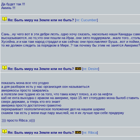
Да будет так !!!
Аминь !!!
Re: Быть миру на Земле или не быть?
[
re: Cucumber
]
Сань...ну чего вот в эти дебри лезть..одно хочу сказать, насколько наши Канадцы са
высказываются..но то,что они пошли на Ирак..они эжто поддержали...мало того...сто
Хусейна..и и как там народ страдал и как сейчас они прославляют Буша...вот и пойми, к
то же должен следить за порядком в Мире..? так почему бы этим не занятся Америке?
Re: Быть миру на Земле или не быть?
[
re: Desire
]
показать мона все что угодно
а для разборок есть у нас организция оон называеться
америкосы просто зажрались
а полезли они тудане из-за того, что тама комут плохо, а из-за нефти
каб не ента выходка с ираком на америке, праз 15 лет стопудово мона былоб ставить 
сверх державе, а тперь кто его знает
америка просто достаточно грамотно
перекраивает геополитическое положение дел на нашем шарике
скажем так есть у мени еще пару мыслей, но я их лучше при себе придержу
:))) просто Ribca ;о)))
Re: Быть миру на Земле или не быть?
[
re: Ribca
]