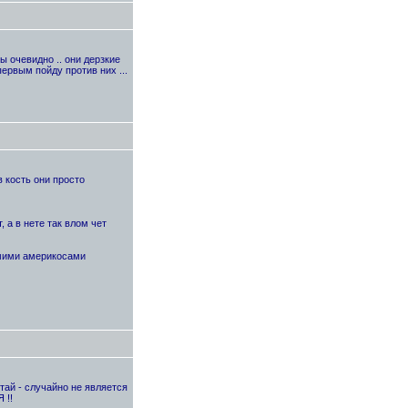
ы очевидно .. они дерзкие
первым пойду против них ...
в кость они просто
, а в нете так влом чет
амими америкосами
тай - случайно не является
 !!