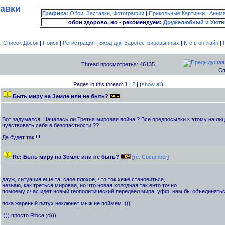
тавки
Графика:
Обои, Заставки, Фотографии
|
Прикольные Картинки
|
Аним
обои здорово, но - рекомендуем:
Дружелюбный и Уютн
Список Досок
|
Поиск
|
Регистрация
|
Вход для Зарегестрировынных
|
Кто в он-лайн
|
Thread просмотретьs: 46135
Сп
Pages in this thread: 1 |
2
| (
show all
)
Быть миру на Земле или не быть?
Вот задумался. Началась ли Третья мировая война ? Все предпосылки к этому на лиц
чувствовать себя в безопастности ??
Да будет так !!!
Re: Быть миру на Земле или не быть?
[
re: Cucumber
]
дауж, ситуация еще та, саое плохое, что ток хеже становиться,
незнаю, как треться мировая, но что новая холодная так енто точно
помоему счас идет новый геополитический передаел мира, уфф, нам бы объединяться,
пока жареный питух неклюнет мыж не поймем :(((
:))) просто Ribca ;о)))