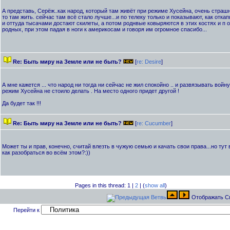
А представь, Серёж..как народ, который там живёт при режиме Хусейна, очень страшн
то там жить. сейчас там всё стало лучше...и по телеку только и показывают, как отк
и оттуда тысачами достают скилеты, а потом роднвые ковыряются в этих костях и п 
родных, при этом падая в ноги к америкосам и говоря им огромное спасибо...
Re: Быть миру на Земле или не быть?
[
re: Desire
]
А мне кажется ... что народ ни тогда ни сейчас не жил спокойно .. и развязывать войн
режим Хусейна не стоило делать . На место одного придет другой !
Да будет так !!!
Re: Быть миру на Земле или не быть?
[
re: Cucumber
]
Может ты и прав, конечно, считай влезть в чужую семью и качать свои права...но тут 
как разобраться во всём этом?:))
Pages in this thread: 1 |
2
| (
show all
)
Отображать С
Перейти к