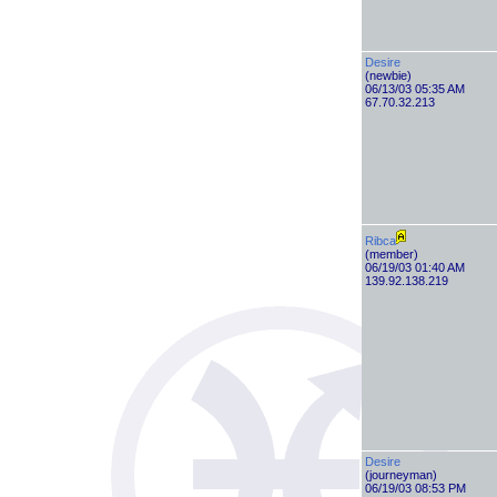
Desire
(newbie)
06/13/03 05:35 AM
67.70.32.213
Ribca
(member)
06/19/03 01:40 AM
139.92.138.219
Desire
(journeyman)
06/19/03 08:53 PM