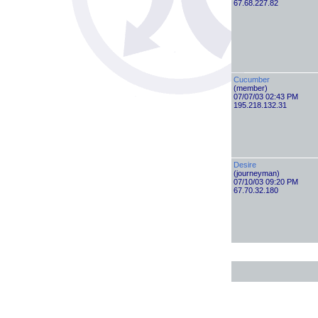
67.68.227.82
Cucumber
(member)
07/07/03 02:43 PM
195.218.132.31
Desire
(journeyman)
07/10/03 09:20 PM
67.70.32.180