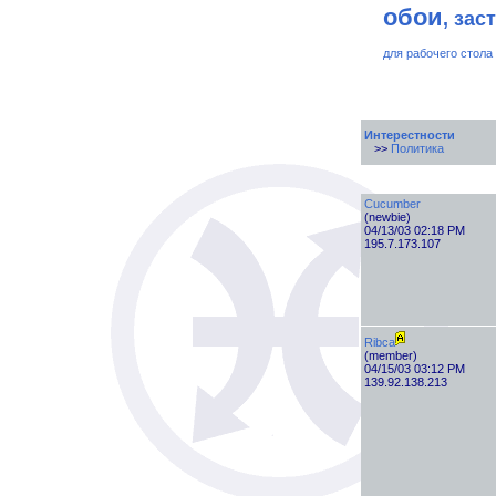
обои
, зас
для рабочего стола
Интерестности
>>
Политика
Cucumber
(newbie)
04/13/03 02:18 PM
195.7.173.107
Ribca
(member)
04/15/03 03:12 PM
139.92.138.213