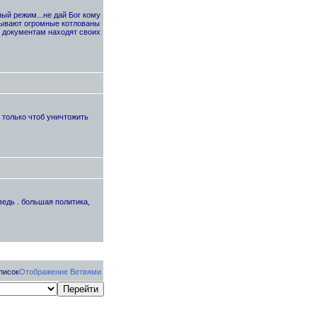
ый режим...не дай Бог кому
апывают огромные котлованы
о документам находят своих
у только чтоб уничтожить
ведь . большая политика,
писок
Отображение Ветвями