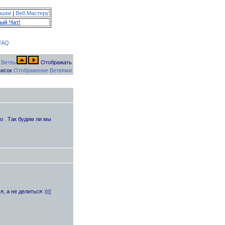
ашки
|
Веб Мастеру
ый Чат!
FAQ
Отображать
исок
Отображение Ветвями
о . Так будим ли мы
 а не делиться :(((