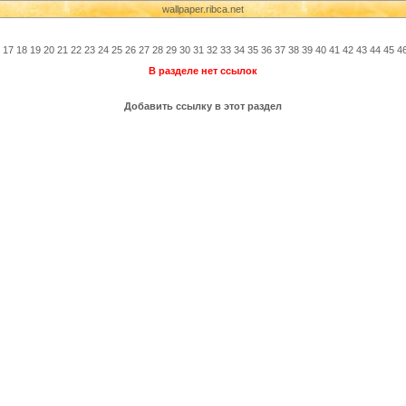
wallpaper.ribca.net
17
18
19
20
21
22
23
24
25
26
27
28
29
30
31
32
33
34
35
36
37
38
39
40
41
42
43
44
45
4
В разделе нет ссылок
Добавить ссылку в этот раздел