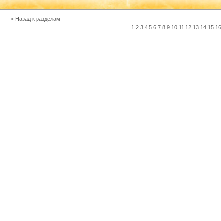
< Назад к разделам
1
2
3
4
5
6
7
8
9
10
11
12
13
14
15
16