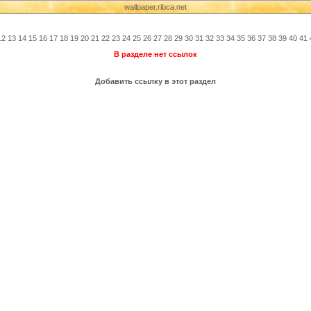
wallpaper.ribca.net
12
13
14
15
16
17
18
19
20
21
22
23
24
25
26
27
28
29
30
31
32
33
34
35
36
37
38
39
40
41
В разделе нет ссылок
Добавить ссылку в этот раздел