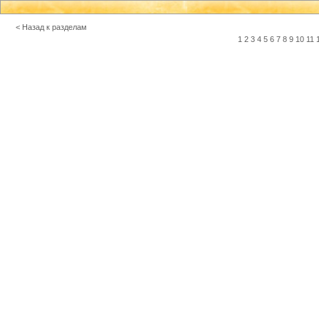
< Назад к разделам
1
2
3
4
5
6
7
8
9
10
11